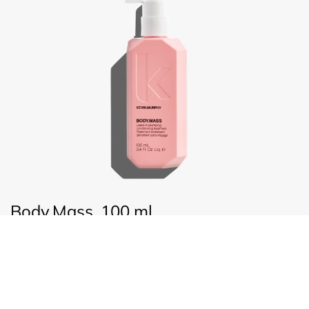
Body.Mass, 100 ml
€
44,25