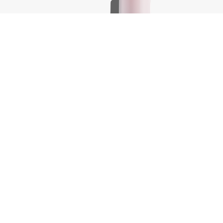
Body.Builder, 100 ml
€
18,25
elwagen
In winkelwagen
-
+