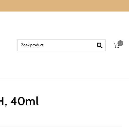
0
, 40ml