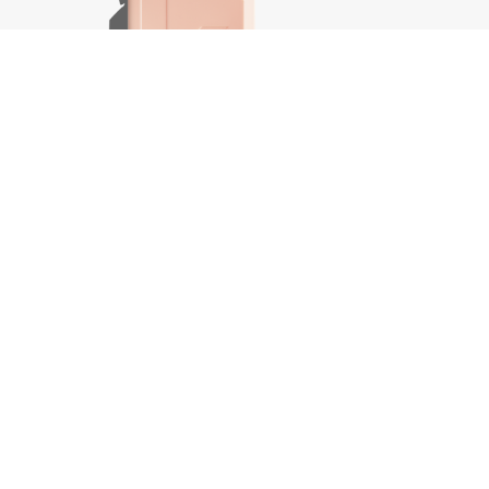
Plumping.Wash, 250 ml
Body.Ma
€
37,50
€
44,25
In winkelwagen
-
+
-
+