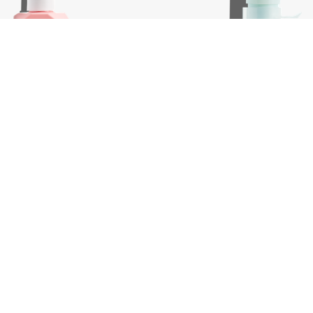
ss, 100 ml
Killer.Curls, 200 ml
€
39,75
In winkelwagen
In wink
-
+