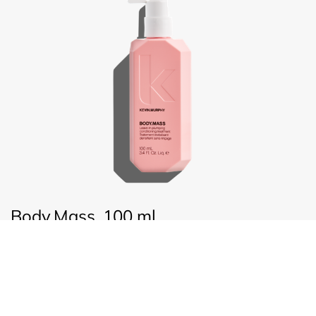
Body.Mass, 100 ml
€
44,25