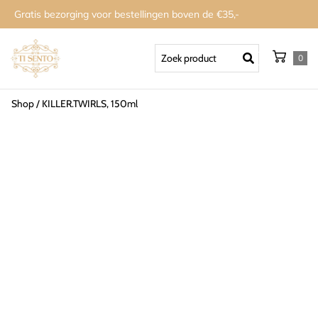
Gratis bezorging voor bestellingen boven de €35,-
0
Shop
/
KILLER.TWIRLS, 150ml