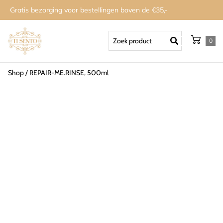
Gratis bezorging voor bestellingen boven de €35,-
0
Shop
/
REPAIR-ME.RINSE, 500ml