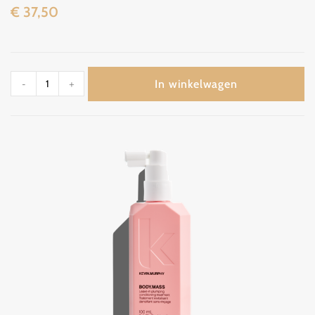
€
37,50
In winkelwagen
-
+