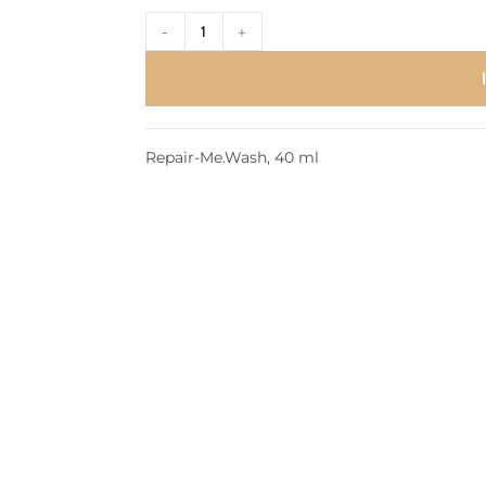
-
+
Repair-Me.Wash, 40 ml