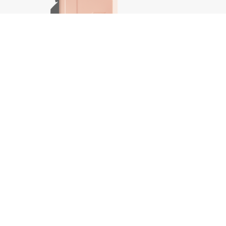
Plumping.Wash, 250 ml
Body.Ma
€
37,50
€
44,25
In winkelwagen
-
+
-
+