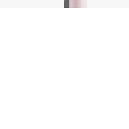
Body.Builder, 100 ml
€
18,25
elwagen
In winkelwagen
-
+