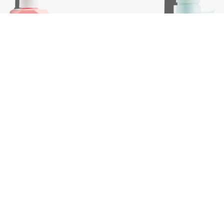
ss, 100 ml
Killer.Curls, 200 ml
€
39,75
In winkelwagen
In wink
-
+