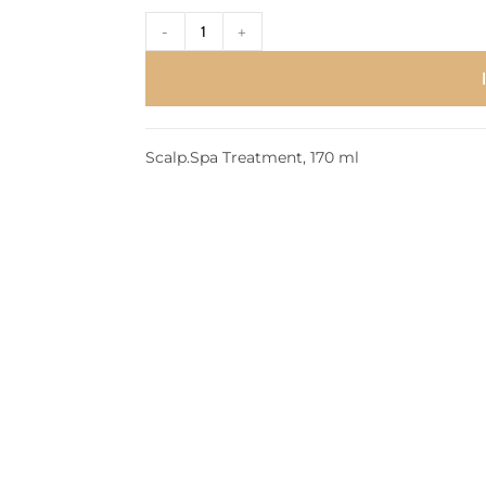
-
+
Scalp.Spa Treatment, 170 ml