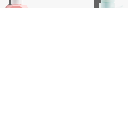
ss, 100 ml
Killer.Curls, 200 ml
€
39,75
In winkelwagen
In wink
-
+