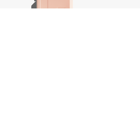
Plumping.Wash, 250 ml
Body.Ma
€
37,50
€
44,25
In winkelwagen
-
+
-
+