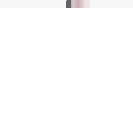
Body.Builder, 100 ml
€
18,25
elwagen
In winkelwagen
-
+