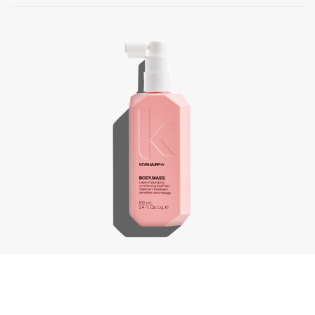
Body.Mass, 100 ml
€
44,25