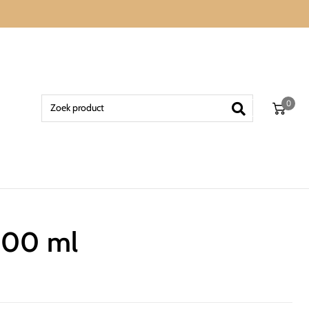
0
 100 ml