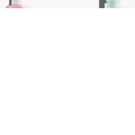
ss, 100 ml
Killer.Curls, 200 ml
€
39,75
In winkelwagen
In wink
-
+