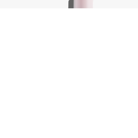
Body.Builder, 100 ml
€
18,25
elwagen
In winkelwagen
-
+