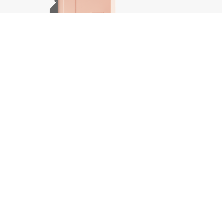
Plumping.Wash, 250 ml
Body.Ma
€
37,50
€
44,25
In winkelwagen
-
+
-
+