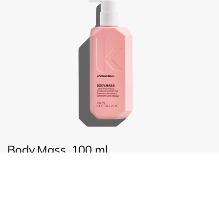
Body.Mass, 100 ml
€
44,25