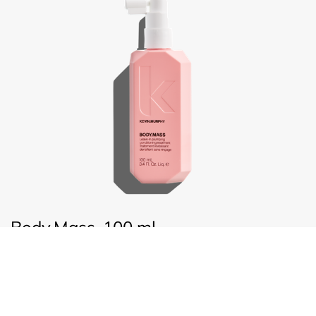
Body.Mass, 100 ml
€
44,25